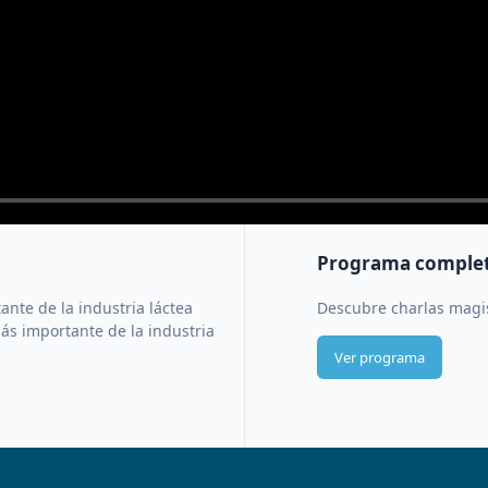
Programa comple
nte de la industria láctea
Descubre charlas magis
ás importante de la industria
Ver programa