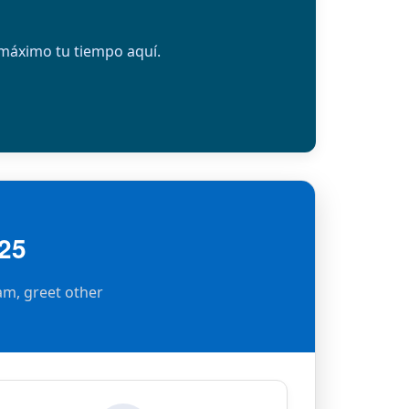
máximo tu tiempo aquí.
25
am, greet other