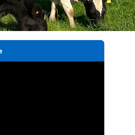
ayo
e