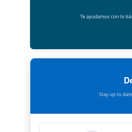
Te ayudamos con lo bás
D
Stay up to dat