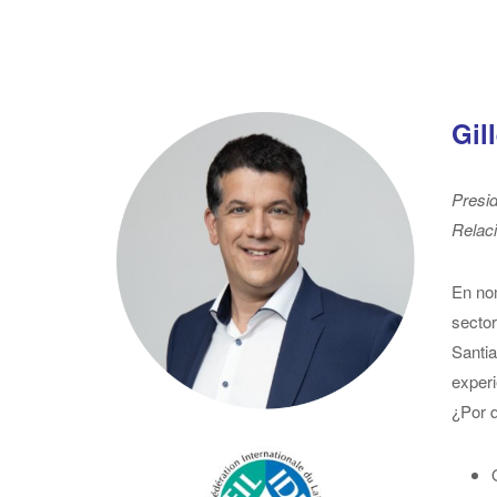
Gil
Presid
Relaci
En nom
sector
Santia
experi
¿Por q